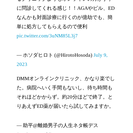
に問診してくれる感じ！！AGAやピル、ED
バイアグラジェネリック 25m
なんかも対面診療に行くのが億劫でも、簡
バイアグラジェネリック 50m
単に処方してもらえるので便利
バイアグラシート 25mg：78
pic.twitter.com/3uNM85L3j7
ED治療薬費用
バイアグラシート 50mg：98
・らくらく定期便
レビトラジェネリック 10mg：
— ホソダヒロト (@HirotoHosoda)
July 9,
（1ヶ月毎10錠）
レビトラジェネリック 20mg：
2023
シアリスジェネリック 10mg
シアリスジェネリック 20mg：
DMMオンラインクリニック、かなり楽でし
※税込み、1錠あたり
た。病院へいく手間もないし、待ち時間も
それほどかからず。約20分ほどで終了。と
バイアグラジェネリック 25m
りあえずED薬が届いたら試してみますか。
バイアグラジェネリック 25mg
バイアグラジェネリック 25mg
— 助平@離婚男子の人生ネタ帳デス
バイアグラジェネリック 50m