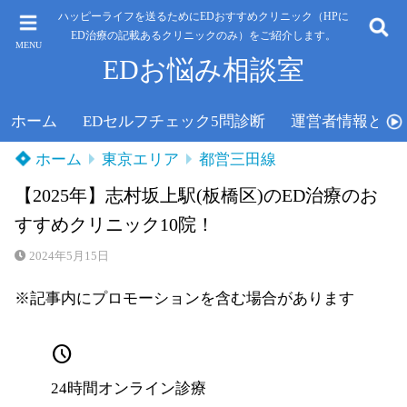
ハッピーライフを送るためにEDおすすめクリニック（HPに
ED治療の記載あるクリニックのみ）をご紹介します。
MENU
EDお悩み相談室
ホーム
EDセルフチェック5問診断
運営者情報と運
ホーム
東京エリア
都営三田線
【2025年】志村坂上駅(板橋区)のED治療のお
すすめクリニック10院！
2024年5月15日
※記事内にプロモーションを含む場合があります
schedule
24時間オンライン診療