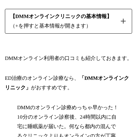
【DMMオンラインクリニックの基本情報】
（+を押すと基本情報が開きます）
電話番号
0120-703-013
予約受付時間
24時間
DMMオンライン利用者の口コミも紹介しておきます。
平日：8:00～22:00
ED治療のオンライン診療なら、
「DMMオンラインク
診療時間・診療日
土日祝：8:00～21:00
リニック」
がおすすめです。
※年末年始は除く
アクセス
無
DMMのオンライン診療めっちゃ早かった！
10分のオンライン診察後、24時間以内に自
オンライン診療
有
宅に睡眠薬が届いた。何なら都内の混んで
薬以外の治療
無
るクリニックよりもオンラインの方が丁寧