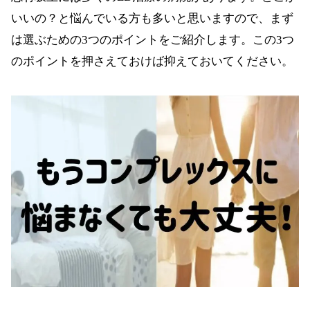
②小豆沢整形外科【赤羽駅からバスで約10分
いいの？と悩んでいる方も多いと思いますので、まず
（志村坂上駅徒歩8分）】
は選ぶための3つのポイントをご紹介します。この3つ
③ひらつかクリニック【蓮根駅下車徒歩2分（志
のポイントを押さえておけば抑えておいてください。
村坂上駅より車で8分）】
④赤羽台診療所【赤羽駅徒歩8分（志村坂上駅よ
り車で8分）】
⑤すずき内科【西台駅徒歩2分（志村坂上駅より
車で10分）】
⑥おおやまクリニック【東武練馬駅徒歩10分
（志村坂上駅より車で10分）】
⑦鈴木クリニック【ときわ台駅徒歩1分（志村坂
上駅より車で10分）】
⑧板橋区医師会病院【高島平駅徒歩5分（志村坂
上駅より車で14分）】