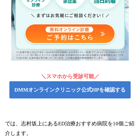
初診料：0円
その他の費用
再診料：0円
550円
配送料
税込み
利用可
クレジットカード決済
VISA、American Express、JC
DMMポイント支払い可
＼スマホから受診可能／
オンライン診療のみ（24時
DMMオンラインクリニック公式HPを確認する
特徴
飲み比べプランあり（1セッ
プライバシー保護あり
では、志村坂上にあるED治療おすすめ病院を10個ご紹
介します。