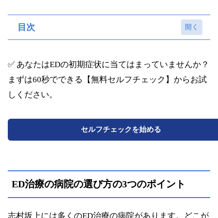
目次
ED治療の病院の選び方の3つのポイント
✅ あなたはEDの初期症状に当てはまっていませんか？
①治療薬の料金
まずは60秒でできる【無料セルフチェック】からお試
②治療方法
しください。
③通いやすさや駅からのアクセス
志村坂上駅周辺でED治療を受けるならオンラ
セルフチェックを始める
イン診療がおすすめ
オンライン診療のメリット・デメリット
ED治療のおすすめのオンライン診療
ED治療の病院の選び方の3つのポイント
志村坂上のED治療おすすめ病院10選
①板橋中央総合病院【志村坂上駅徒歩1分】
志村坂上には多くのED治療の病院があります。どこが