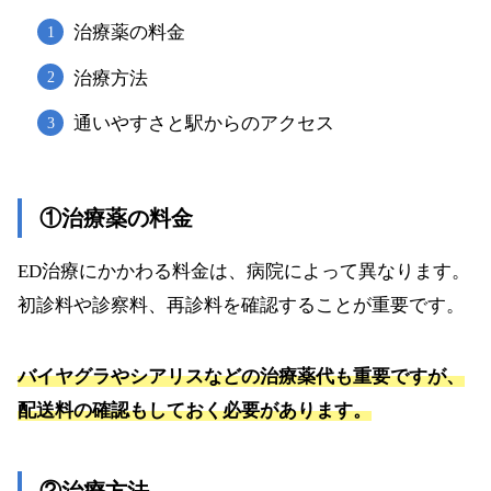
⑨赤羽内科クリニック【赤羽駅徒歩1分（志村坂
治療薬の料金
上駅より車で10分）】
⑩おおはし医院【中板橋徒歩1分（志村坂上駅よ
治療方法
り車で16分）】
通いやすさと駅からのアクセス
まとめ
①治療薬の料金
ED治療にかかわる料金は、病院によって異なります。
初診料や診察料、再診料を確認することが重要です。
バイヤグラやシアリスなどの治療薬代も重要ですが、
配送料の確認もしておく必要があります。
②治療方法